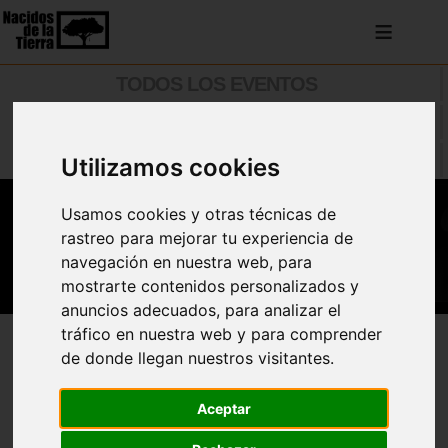
≡
TODOS LOS EVENTOS
ACTUACIONES
TALLERES Y CURSOS
Utilizamos cookies
Usamos cookies y otras técnicas de
rastreo para mejorar tu experiencia de
navegación en nuestra web, para
mostrarte contenidos personalizados y
anuncios adecuados, para analizar el
tráfico en nuestra web y para comprender
de donde llegan nuestros visitantes.
Añadir al Calendario
Aceptar
Acto de lectura de manifiesto