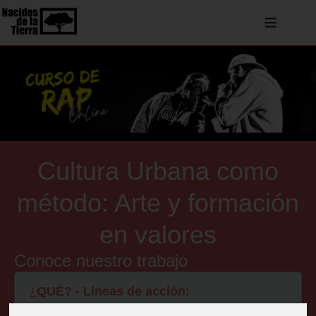
≡
Cultura Urbana como
método: Arte y formación
en valores
Conoce nuestro trabajo
¿
QUÉ? - Líneas de acción: