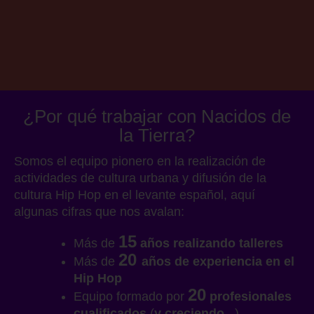
¿Por qué trabajar con Nacidos de
la Tierra?
Somos el equipo pionero en la realización de
actividades de cultura urbana y difusión de la
cultura Hip Hop en el levante español, aquí
algunas cifras que nos avalan:
15
Más de
años realizando talleres
20
Más de
años de experiencia en el
Hip Hop
20
Equipo formado por
profesionales
cualificados
(
y creciendo...
)