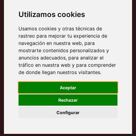
¿
CÓMO? - Las actividades:
Utilizamos cookies
¿
QUIÉNES? - Equipo y objetivo:
Usamos cookies y otras técnicas de
rastreo para mejorar tu experiencia de
¿
DÓNDE? – entidades y lugares:
navegación en nuestra web, para
mostrarte contenidos personalizados y
Algunas entidades con las que ya
anuncios adecuados, para analizar el
hemos trabajado:
tráfico en nuestra web y para comprender
Hemos trabajado con entidades como Campus
de donde llegan nuestros visitantes.
Party, Cruz Roja Española, Generalitat Valenciana,
Ministerio de Cultura del Perú, Centro Cultural El
Aceptar
Británico (Perú), ONG Música para el autismo,
Asamblea de Cooperación por la Paz,
Rechazar
Secretariado Gitano, Colectivo LGTB+ Lambda,
Configurar
entre otras, así como con Concejalías de:
Juventud, Igualdad, Mujer, Bienestar Social,
Cultura y Fiestas de muchos ayuntamientos.