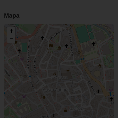
Mapa
+
−