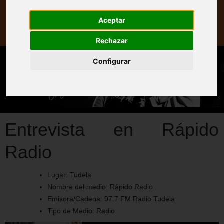
Prensa
Aceptar
Web
Rechazar
Configurar
Entrevista en Rápido
Radio
Lugar:
Tudela
Nombre del medio:
Rápido Radio
Emisora/Cadena:
97.7 FM Radio Tudela
Tipo de Medio:
Radio