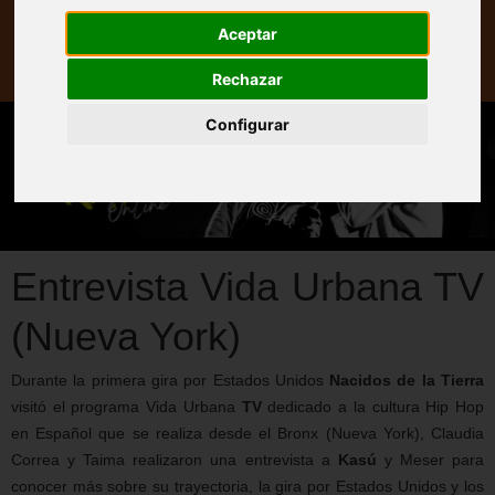
Prensa
Aceptar
Web
Rechazar
Configurar
Entrevista Vida Urbana TV
(Nueva York)
Durante la primera gira por Estados Unidos
Nacidos de la Tierra
visitó el programa Vida Urbana
TV
dedicado a la cultura Hip Hop
en Español que se realiza desde el Bronx (Nueva York), Claudia
Correa y Taima realizaron una entrevista a
Kasú
y Meser para
conocer más sobre su trayectoria, la gira por Estados Unidos y los