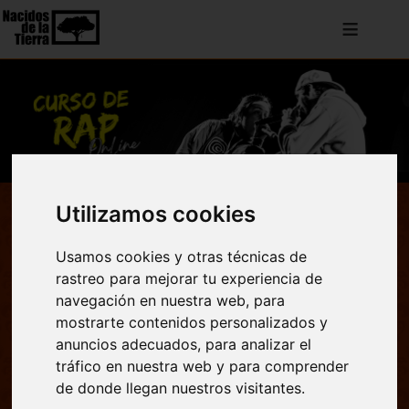
≡
Nacidos de la Tierra -
Utilizamos cookies
Respira
Usamos cookies y otras técnicas de
rastreo para mejorar tu experiencia de
¡Descubre "Respira", nuestra nueva canción! Conéctate
navegación en nuestra web, para
con tu esencia, supera obstáculos y vive con autenticidad.
mostrarte contenidos personalizados y
Escúchala ahora y déjate llevar por su poderosa energía.
anuncios adecuados, para analizar el
tráfico en nuestra web y para comprender
de donde llegan nuestros visitantes.
Ver más vídeos >