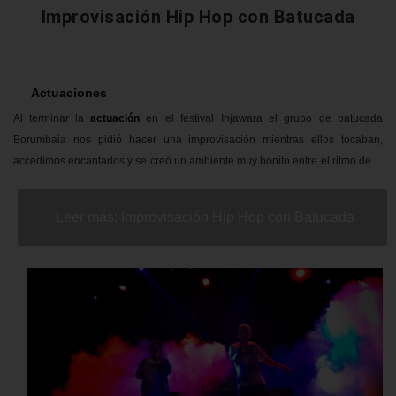
Improvisación Hip Hop con Batucada
Actuaciones
Al terminar la
actuación
en el festival Injawara el grupo de batucada
Borumbaia nos pidió hacer una improvisación mientras ellos tocaban,
accedimos encantados y se creó un ambiente muy bonito entre el ritmo de la
percusión de Borumbaia, el scratch de Dj Expecialista, la melodía de
Kasú
y
el Rap de
Meser
, un momento que disfrutamos tanto nosotros como el
Leer más: Improvisación Hip Hop con Batucada
público. Así es la magia de la música...