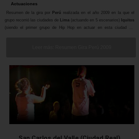
Actuaciones
Resumen de la gira por
Perú
realizada en el año 2009 en la que el
grupo recorrió las ciudades de
Lima
(actuando en 5 escenarios)
Iquitos
(siendo el primer grupo de Hip Hop en actuar en esta ciudad del
Amazonas Peruano) y
Huanchaco
(Trujillo), en el vídeo se muestra
algunos momentos de algunos de los shows así como momentos en el
Leer más: Resumen Gira Perú 2009
Backstage y los viajes a lo largo del país andino.
San Carlos del Valle (Ciudad Real)