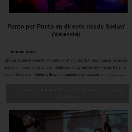
Punto por Punto en directo desde Sedaví
(Valencia)
Actuaciones
Un clásico perteneciente a nuestro anterior disco "La Raíz", nunca habíamos
subido un vídeo de la canción Punto por Punto en directo y ya era hora, ¿el
lugar? Sedaví en Valencia (España) aunque esta canción la hemos tocado
en varios países y muchos escenarios ya que nos acompaña desde el
primer concierto como
Nacidos de la Tierra
. ¡Punto por Punto, Hip Hop en
Leer más: Punto por Punto en directo desde Sedaví
estado puro, dos Mc's y un Dj!
(Valencia)