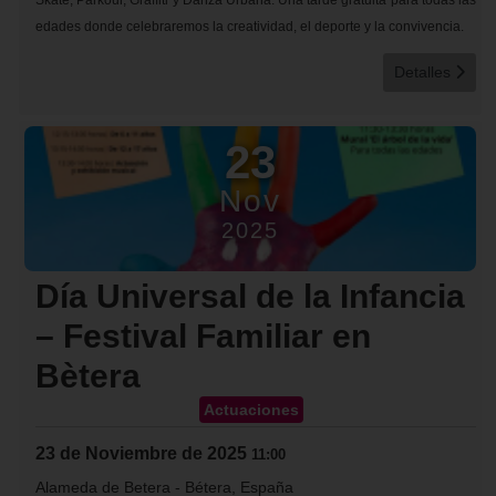
Skate, Parkour, Graffiti y Danza Urbana. Una tarde gratuita para todas las
edades donde celebraremos la creatividad, el deporte y la convivencia.
Detalles
23
Nov
2025
Día Universal de la Infancia
– Festival Familiar en
Bètera
Actuaciones
23 de Noviembre de 2025
11:00
Alameda de Betera
-
Bétera, España