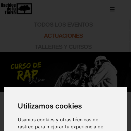
≡
TODOS LOS EVENTOS
ACTUACIONES
TALLERES Y CURSOS
Resultados de la
Utilizamos cookies
Búsqueda
Usamos cookies y otras técnicas de
rastreo para mejorar tu experiencia de
18 events in this category