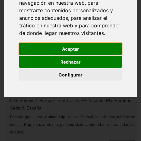
navegación en nuestra web, para
mostrarte contenidos personalizados y
28
anuncios adecuados, para analizar el
tráfico en nuestra web y para comprender
Mar
de donde llegan nuestros visitantes.
2026
Aceptar
Festival de Cultura Urbana
Rechazar
Sedaví
Configurar
Actuaciones
28 de Marzo de 2026
12:00
IES Sedaví / Parque frente al CEIP Vicente Pla Paredes
-
Sedaví, España
Festival gratuito de Cultura Hip Hop en Sedaví con charlas, música en
directo, Rap, danza urbana, parkour, skate y arte urbano para todas las
edades.